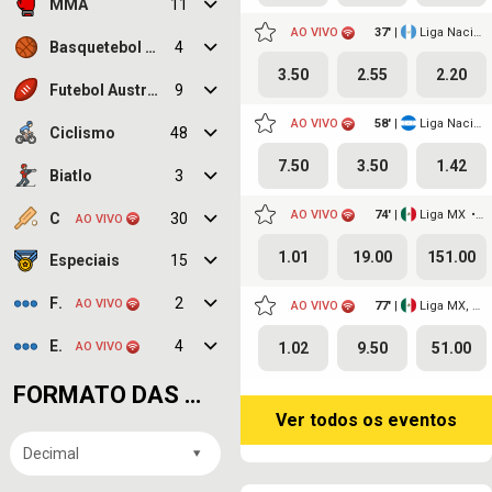
MMA
11
37'
|
Liga Nacional, Abertura
AO VIVO
Basquetebol 3x3
4
1
Marquense
3.50
2.55
2.20
1
Municipal
Futebol Australiano
9
58'
|
Liga Nacional, Clausura
AO VIVO
Ciclismo
48
0
Estrella Roja
7.50
3.50
1.42
Biatlo
3
1
Olancho FC
74'
|
Liga MX
•
M
AO VIVO
Cricket
30
AO VIVO
2
America
1.01
19.00
151.00
Especiais
15
0
Santos Laguna
Futebol 4x4
2
AO VIVO
77'
|
Liga MX, Feminino
AO VIVO
2
Guadalajara (F)
E-Futebol Americano
4
1.02
9.50
51.00
AO VIVO
1
Queretaro FC (F)
FORMATO DAS ODDS
Ver todos os eventos
Decimal