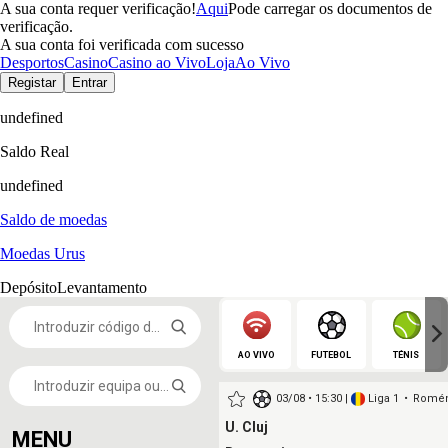
A sua conta requer verificação!
Aqui
Pode carregar os documentos de
verificação.
A sua conta foi verificada com sucesso
Desportos
Casino
Casino ao Vivo
Loja
Ao Vivo
Registar
Entrar
undefined
Saldo Real
undefined
Saldo de moedas
Moedas Urus
Depósito
Levantamento
AO VIVO
FUTEBOL
TÉNIS
03/08 • 15:30
|
Liga 1
•
Romén
U. Cluj
MENU