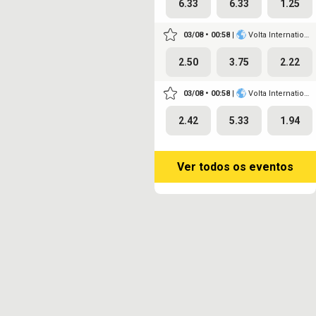
6.33
6.33
1.25
AO VIVO
Palmeiras (Axel)
03/08 • 00:58
|
Volta International III 4x4 (2x3 mins)
Spain (pimchik)
2.50
3.75
2.22
AO VIVO
England (fantazer)
03/08 • 00:58
|
Volta International III 4x4 (2x3 mins)
Portugal (Senya)
2.42
5.33
1.94
AO VIVO
Argentina (Kostolom89)
Ver todos os eventos