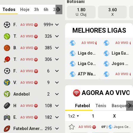
Botosani
Todos
Hoje
3h
6h
24h
Amanhã
1.80
3.60
U. Cluj
X
Futebol
999+
AO VIVO
MELHORES LIGAS
Ténis
326
AO VIVO
ATP Montreal, Canadá, Masc
WTA Toront
AO VIVO
AO VIVO
Basquetebol
385
AO VIVO
Liga dos Campeões
Liga Europa
Ténis de Mesa
306
AO VIVO
Liga Conferência
Jogos Amigáveis de Clubes
Futsal
6
AO VIVO
ATP Washington, EUA, Masculino Individual
WTA Washi
AO VIVO
Voleibol
9
AO VIVO
AGORA AO VIVO
Andebol
2
Hóquei no Gelo
108
Futebol
Ténis
Basqueteb
AO VIVO
1x2
1
X
E-sports +
182
AO VIVO
69'
|
Jogos Centro-Americanos e do Caribe Femininos
AO VIVO
Futebol Americano
295