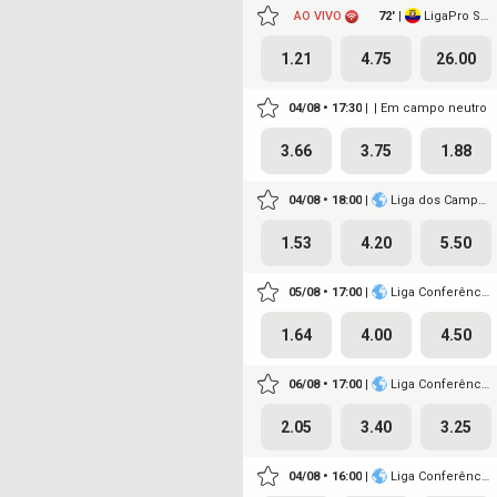
72'
|
LigaPro Série A
AO VIVO
1
Clube Leones Del Norte
1.21
4.75
26.00
0
Barcelona Guayaquil
04/08 • 17:30
|
| Em campo neutro
Liga dos Campe
Haoel Beer Sheva FC
3.66
3.75
1.88
AO VIVO
Estrela Vermelha
04/08 • 18:00
|
Liga dos Campeões
Olympiacos FC
1.53
4.20
5.50
AO VIVO
NEC
05/08 • 17:00
|
Liga Conferência
Brann
1.64
4.00
4.50
AO VIVO
Apollon
06/08 • 17:00
|
Liga Conferência
Riga FC
2.05
3.40
3.25
AO VIVO
Eto FC Gyor
04/08 • 16:00
|
Liga Conferência