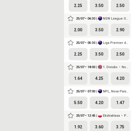
Dulwich Hill
2.25
3.50
2.50
AO VIVO
MT druitt Town Rangers FC
25/07 • 06:30
|
NSW League One
Macarthur Rams FC
2.00
3.50
2.90
AO VIVO
Hurstville FC
25/07 • 05:30
|
Liga Premier de Victoria, Feminino
South Melbourne FC (F)
2.25
3.50
2.50
AO VIVO
FC Bulleen Lions (F)
25/07 • 18:00
|
1. Divisão
•
Noruega
FK Haugesund
1.64
4.25
4.20
AO VIVO
Bryne FK
25/07 • 07:00
|
NPL, Nova País de Gales
SD Raiders FC
5.50
4.20
1.47
AO VIVO
Marconi Stallions
25/07 • 12:45
|
Ekstraklasa
•
Polônia
Jagiellonia Bialystok
1.92
3.60
3.75
AO VIVO
Korona Kielce