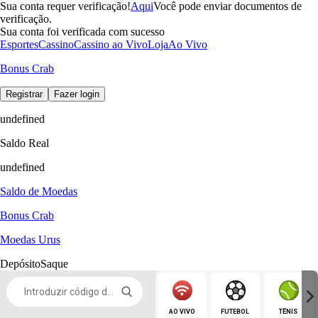
Sua conta requer verificação!
Aqui
Você pode enviar documentos de
verificação.
Sua conta foi verificada com sucesso
Esportes
Cassino
Cassino ao Vivo
Loja
Ao Vivo
Bonus Crab
Registrar
Fazer login
undefined
Saldo Real
undefined
Saldo de Moedas
Bonus Crab
Moedas Urus
Depósito
Saque
AO VIVO
FUTEBOL
TÊNIS