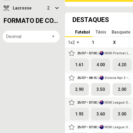
Lacrosse
2
DESTAQUES
FORMATO DE COTAÇÕES
Futebol
Tênis
Basquete
Decimal
1x2
1
X
25/07 • 07:00
|
NSW Premier League 3
South Coast Flame FC
1.61
4.00
4.20
AO VIVO
Inner West Hawks FC
25/07 • 08:15
|
Victoria Npl 3
•
Au
Altona City SC
2.90
3.50
2.00
AO VIVO
Whittlesea United SC
25/07 • 07:00
|
NSW League One
Inter Lions FC
1.93
3.60
3.00
AO VIVO
Prospect United
25/07 • 07:00
|
NSW League One