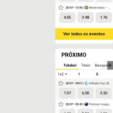
25/07 • 13:00
|
Allsvenskan
•
Suécia
Degerfors
4.55
3.98
1.76
AO VIVO
Djurgården
Ver todos os eventos
PRÓXIMO
Futebol
Tênis
Basquete
1x2
1
X
25/07 • 04:57
|
Valhalla Cup 2026 Week #30
RC Celta (Pedri)
1.57
6.00
3.20
AO VIVO
FC Barcelona (Castle)
25/07 • 05:00
|
Premier League Victoria
Melbourne City FC