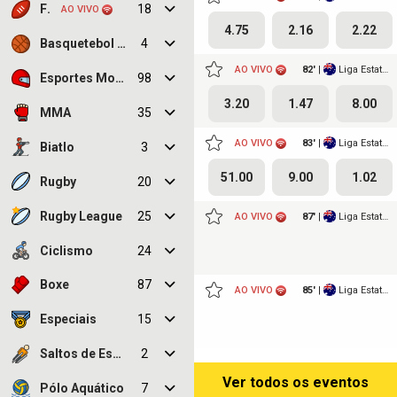
Futebol Australiano
18
AO VIVO
0
Campbelltown City SC (Res.)
4.75
2.16
2.22
0
Adelaide Comets (Res.) (F)
Basquetebol 3x3
4
82'
|
Liga Estatal da Australia do Sul Reservas
AO VIVO
Esportes Motorizados
98
1
Modbury Jets (Res.)
3.20
1.47
8.00
1
Adelaide Victory (Res.)
MMA
35
83'
|
Liga Estatal da Australia do Sul Reservas
AO VIVO
Biatlo
3
0
Adelaide Olympic FC (Res.)
51.00
9.00
1.02
Rugby
20
2
South Adelaide (Res.)
Rugby League
25
87'
|
Liga Estatal da Australia do Sul Reservas
AO VIVO
6
Adelaide Comets (Res.)
Ciclismo
24
1
FK Beograd Reserve
Boxe
87
85'
|
Liga Estatal da Australia do Sul Reservas
AO VIVO
5
Para Hills (Res.)
Especiais
15
0
Playford City (Res.)
Saltos de Esqui
2
Ver todos os eventos
Pólo Aquático
7