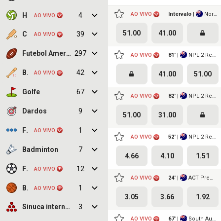
Intervalo
|
Northern NSW NPL
AO VIVO
Handebol
4
AO VIVO
0
Charlestown Azzurri FC (F)
51.00
41.00
Cricket
39
AO VIVO
4
Adamstown Rosebud (F)
Futebol Americano
297
81'
|
NPL 2 Reserves - South Australia State League 2
AO VIVO
4
Vipers FC Reserves
Beisebol
42
AO VIVO
41.00
51.00
0
Noarlunga United Reserves
Golfe
67
82'
|
NPL 2 Reserves - South Australia State League 2
AO VIVO
1
Angle Vale Reserves
Dardos
9
51.00
31.00
3
Pontian Eagles SC Reserves
Fútbol Rápido
1
AO VIVO
52'
|
NPL 2 Reserves - South Australia State League 2
AO VIVO
Badminton
7
1
Elizabeth Grove Reserves
4.66
4.10
1.51
2
Northern Demons Reserves
Football AI
12
AO VIVO
24'
|
ACT Premier League
AO VIVO
Basketball AI
1
AO VIVO
1
Canberra Olympic FC
3.05
3.66
1.92
1
Queanbeyan City FC
Sinuca internacional
3
67'
|
South Australia Npl, Women, Reserves
AO VIVO