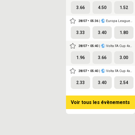
Roma (Artrom)
3.66
4.50
1.52
EN DIRECT
Fenerbahce (dm1trena)
28/07 • 05:36
|
Europa League
•
Aston Villa (MeLToSik)
3.33
3.40
1.80
EN DIRECT
Porto (DaVa)
28/07 • 05:40
|
Volta FA Cup 4x4 (2x3 mins)
Man Utd (vladl3n)
1.96
3.66
3.00
EN DIRECT
Brighton (alosdvxl)
28/07 • 05:40
|
Volta FA Cup 4x4 (2x3 mins)
Nottm Forest (hrk)
2.33
3.40
2.54
EN DIRECT
Aston Villa (Kril)
Voir tous les évènements