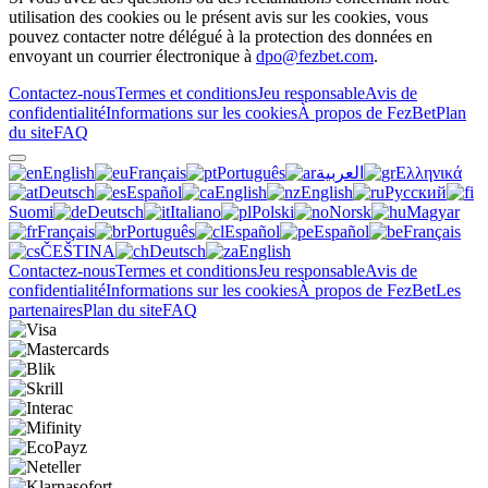
utilisation des cookies ou le présent avis sur les cookies, vous
pouvez contacter notre délégué à la protection des données en
envoyant un courrier électronique à
dpo@fezbet.com
.
Contactez-nous
Termes et conditions
Jeu responsable
Avis de
confidentialité
Informations sur les cookies
À propos de FezBet
Plan
du site
FAQ
English
Français
Português
العربية
Ελληνικά
Deutsch
Español
English
English
Русский
Suomi
Deutsch
Italiano
Polski
Norsk
Magyar
Français
Português
Español
Español
Français
ČEŠTINA
Deutsch
English
Contactez-nous
Termes et conditions
Jeu responsable
Avis de
confidentialité
Informations sur les cookies
À propos de FezBet
Les
partenaires
Plan du site
FAQ