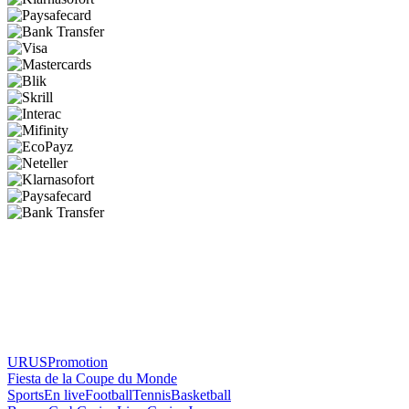
Gambling can be addictive. Play responsibly. FezBet.com only accepts
customers over 18 years of age.
2026 © FezBet.com All rights reserved.
URUS
Promotion
Fiesta de la Coupe du Monde
Sports
En live
Football
Tennis
Basketball