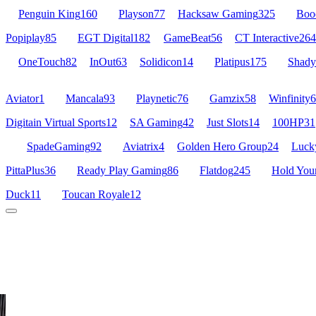
Penguin King
160
Playson
77
Hacksaw Gaming
325
Boo
Popiplay
85
EGT Digital
182
GameBeat
56
CT Interactive
264
OneTouch
82
InOut
63
Solidicon
14
Platipus
175
Shady
Aviator
1
Mancala
93
Playnetic
76
Gamzix
58
Winfinity
6
Digitain Virtual Sports
12
SA Gaming
42
Just Slots
14
100HP
31
SpadeGaming
92
Aviatrix
4
Golden Hero Group
24
Luck
PittaPlus
36
Ready Play Gaming
86
Flatdog
245
Hold You
Duck
11
Toucan Royale
12
Cotygodniowy Cashback
15% do 13 500 zł
Odbierz bonus
Cotygodniowy Cashback
15% do 13 500 zł
Odbierz bonus