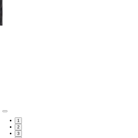
1
2
3