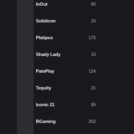
InOut
65
Solidicon
15
Platipus
175
Shady Lady
15
PatePlay
124
Tequity
21
Iconic 21
85
BGaming
252