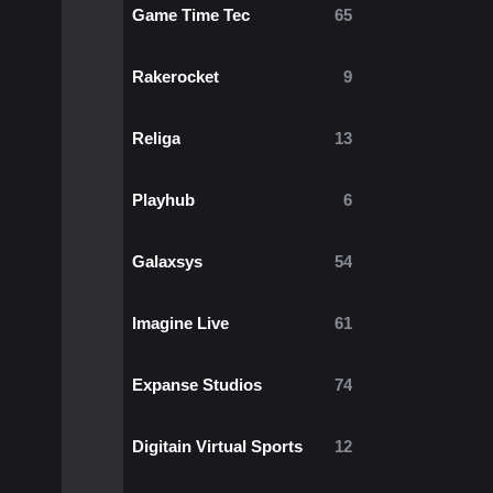
Game Time Tec
65
Rakerocket
9
Religa
13
Playhub
6
Galaxsys
54
Imagine Live
61
Expanse Studios
74
Digitain Virtual Sports
12