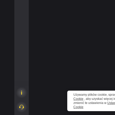
Używamy plików cookie, spr
Cookie
, aby uzyskać więcej i
zmienić te ustawienia w
Ustaw
Cookie