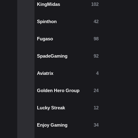
KingMidas
102
Spinthon
42
Fugaso
98
SpadeGaming
92
Aviatrix
4
Golden Hero Group
24
Lucky Streak
12
Enjoy Gaming
34