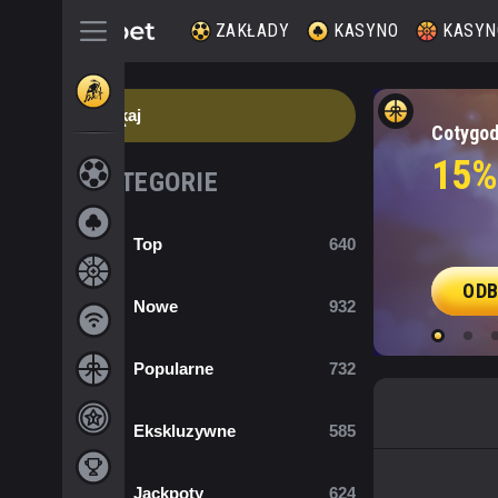
ZAKŁADY
KASYNO
KASYN
Szukaj
Cotygo
Cashba
Bonus P
Punkty 
15%
25%
do 2
10%
KATEGORIE
Graj codzi
cashbacku
Top
640
ODB
DOŁ
ZAG
WIĘ
Nowe
932
Popularne
732
Ekskluzywne
585
Jackpoty
624