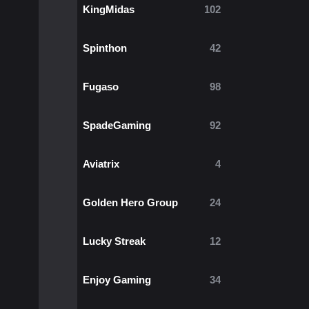
KingMidas
102
Spinthon
42
Fugaso
98
SpadeGaming
92
Aviatrix
4
Golden Hero Group
24
Lucky Streak
12
Enjoy Gaming
34