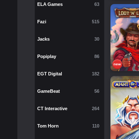
ELA Games
63
Fazi
515
Jacks
30
Popiplay
86
EGT Digital
182
GameBeat
56
CT Interactive
264
Tom Horn
110