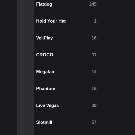
Flatdog
245
Hold Your Hat
1
VeliPlay
16
CROCO
11
Megafair
14
Phantom
16
Live Vegas
39
Slotmill
57