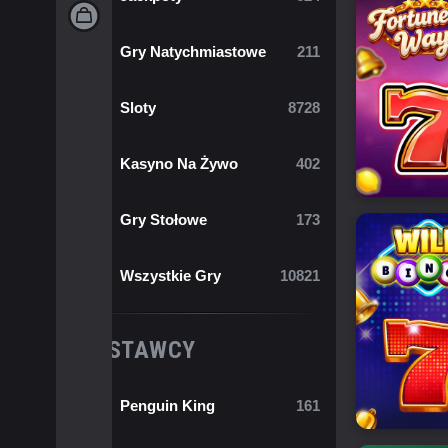
Gry Natychmiastowe
211
Sloty
8728
Kasyno Na Żywo
402
Gry Stołowe
173
Wszystkie Gry
10821
DOSTAWCY
Penguin King
161