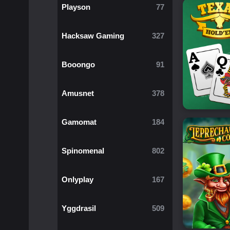
Playson
77
Hacksaw Gaming
327
Booongo
91
Amusnet
378
Gamomat
184
Spinomenal
802
Onlyplay
167
Yggdrasil
509