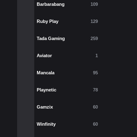
Barbarabang
109
Ruby Play
129
Tada Gaming
259
Aviator
1
Mancala
95
Playnetic
78
Gamzix
60
Winfinity
60