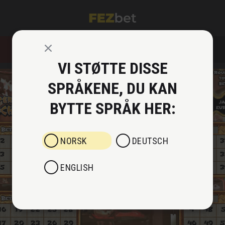
VI STØTTE DISSE
SPRÅKENE, DU KAN
BYTTE SPRÅK HER:
NORSK
DEUTSCH
ENGLISH