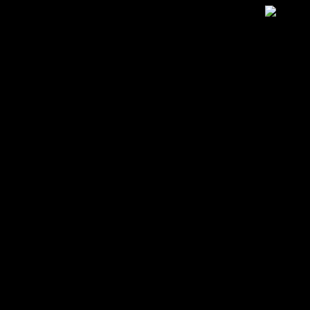
Hjelp