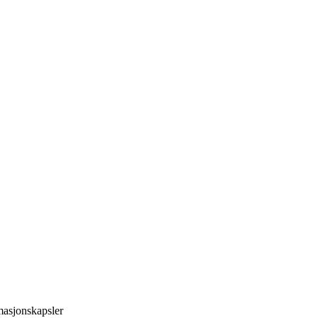
rmasjonskapsler