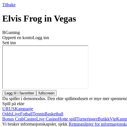
Tilbake
Elvis Frog in Vegas
BGaming
Opprett en konto
Logg inn
Sett inn
Legg til i favoritter
fullscreen
Du spiller i demomodus. Den ekte spillmodusen er mye mer spennend
Spill på ekte
URUS
Kampanje
Odds
Live
Fotball
Tennis
Basketball
Bonus Crab
Casino
Live Casino
Hotte spill
Turneringer
Butikk
Vip
Kamp
Vi bruker informasjonskapsler, sjekk
Retningslinjer for informasjonsk