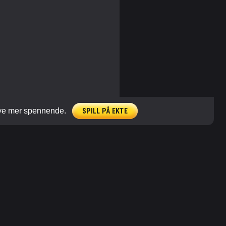
mye mer spennende.
SPILL PÅ EKTE