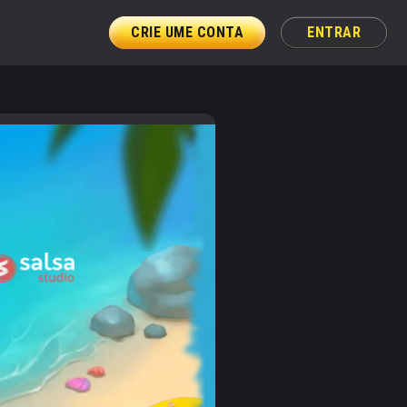
CRIE UME CONTA
ENTRAR