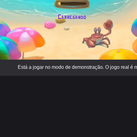
Está a jogar no modo de demonstração. O jogo real é m