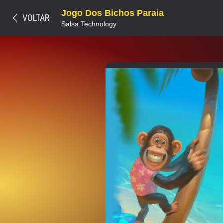
Jogo Dos Bichos Paraia
VOLTAR
Salsa Technology
URUS
PROMOÇĀO