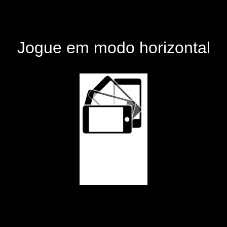
Jogue em modo horizontal