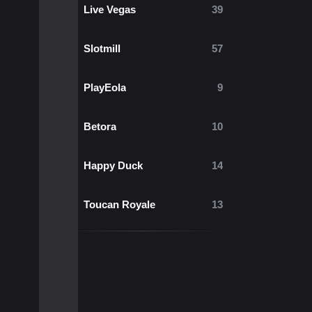
Live Vegas
39
Slotmill
57
PlayEola
9
Betora
10
Happy Duck
14
Toucan Royale
13