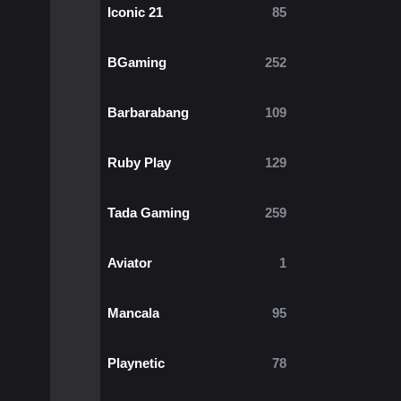
Iconic 21
85
BGaming
252
Barbarabang
109
Ruby Play
129
Tada Gaming
259
Aviator
1
Mancala
95
Playnetic
78