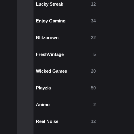
Lucky Streak
12
Enjoy Gaming
34
Blitzcrown
22
FreshVintage
5
Wicked Games
20
Playzia
50
Animo
2
Reel Noise
12