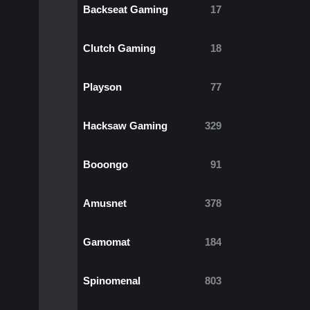
Backseat Gaming
17
Clutch Gaming
18
Playson
77
Hacksaw Gaming
329
Booongo
91
Amusnet
378
Gamomat
184
Spinomenal
803