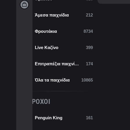
Άμεσα παιχνίδια
212
Φρουτάκια
8734
Live Καζίνο
399
Επιτραπέζια παιχνίδια
174
Όλα τα παιχνίδια
10865
ΠΆΡΟΧΟΙ
Penguin King
161