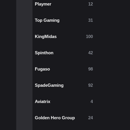
Playmer
12
Top Gaming
31
KingMidas
100
Spinthon
42
Fugaso
98
SpadeGaming
92
Aviatrix
4
Golden Hero Group
24