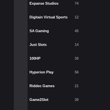
Expanse Studios
74
Digitain Virtual Sports
12
SA Gaming
45
Just Slots
14
100HP
30
Hyperion Play
56
Riddec Games
21
Game2Slot
30