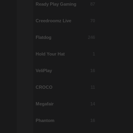
Ready Play Gaming
87
Creedroomz Live
70
Flatdog
246
Hold Your Hat
1
VeliPlay
16
CROCO
11
Megafair
14
Phantom
16