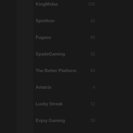
KingMidas
100
Spinthon
42
Fugaso
98
SpadeGaming
92
The Better Platform
84
Aviatrix
4
Lucky Streak
12
Enjoy Gaming
34