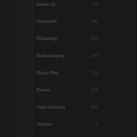
Iconic 21
85
AvatarUX
89
BGaming
252
Barbarabang
109
Ruby Play
129
Reevo
104
Tada Gaming
259
Aviator
1