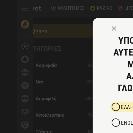
ΑΘΛΗΤΙΣΜΌΣ
ΚΑΖΊΝΟ
LIV
Αναζήτηση
Εβδομα
Live Ca
100% Μ
Πόντοι
ΥΠ
μέχ
200
μέχ
10%
ΚΑΤΗΓΟΡΊΕΣ
ΑΥΤΈ
Παίξτε pre
Μ
εβδομάδα!
Κορυφαία
902
Α
ΠΆΡ
ΕΓΓ
ΠΑΊ
ΠΕΡ
Νέα
1201
ΓΛΏ
Δημοφιλή
1062
ΕΛΛΗ
Αποκλειστικά
749
ENGL
Τζάκποτ
827