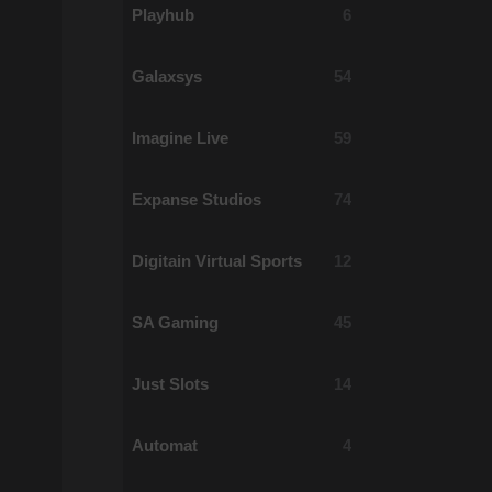
Playhub
6
Galaxsys
54
Imagine Live
59
Expanse Studios
74
Digitain Virtual Sports
12
SA Gaming
45
Just Slots
14
Automat
4