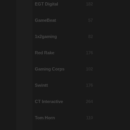
EGT Digital
182
GameBeat
57
1x2gaming
82
Red Rake
176
Gaming Corps
102
Swintt
176
CT Interactive
264
Tom Horn
110