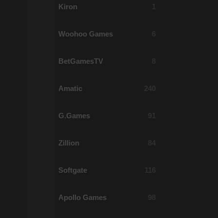
Kiron
1
Woohoo Games
6
BetGamesTV
8
Amatic
240
G.Games
91
Zillion
84
Softgate
116
Apollo Games
98