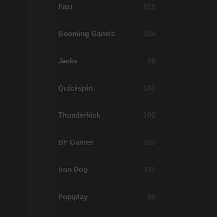
Fazi
515
Booming Games
194
Jacks
30
Quickspin
130
Thunderkick
100
BF Games
153
Iron Dog
131
Popiplay
86