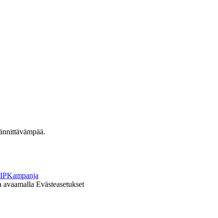
jännittävämpää.
IP
Kampanja
ia avaamalla
Evästeasetukset