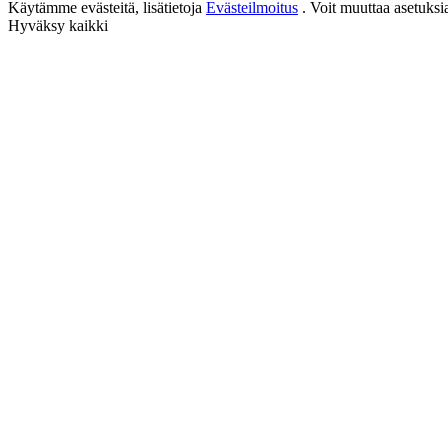
Käytämme evästeitä, lisätietoja
Evästeilmoitus
. Voit muuttaa asetuks
Hyväksy kaikki