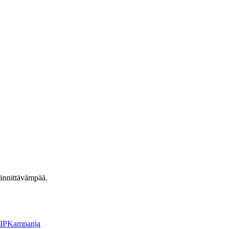
jännittävämpää.
IP
Kampanja