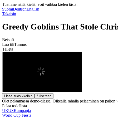
Tuemme näitä kieliä, voit vaihtaa kielen tästä:
Suomi
Deutsch
English
Takaisin
Greedy Goblins That Stole Chr
Betsoft
Luo tili
Tunnus
Talleta
Lisää suosikkeihin
fullscreen
Olet pelaamassa demo-tilassa. Oikealla rahalla pelaaminen on paljon 
Pelaa todellista
URUS
Kampanja
World Cup Fiesta