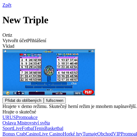
Zpět
New Triple
Ortiz
Vytvořit účet
Přihlášení
Vklad
Přidat do oblíbených
fullscreen
Hrajete v demo režimu. Skutečný herní režim je mnohem napínavější.
Hrajte o skutečné
URUS
Promoakce
Oslava Mistrovství světa
Sport
Live
Fotbal
Tenis
Basketbal
Bonus Crab
Casino
Live Casino
Horké hry
Turnaje
Obchod
VIP
Promoa