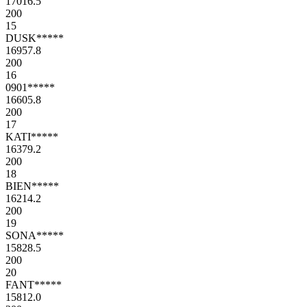
17016.5
200
15
DUSK*****
16957.8
200
16
0901*****
16605.8
200
17
KATI*****
16379.2
200
18
BIEN*****
16214.2
200
19
SONA*****
15828.5
200
20
FANT*****
15812.0