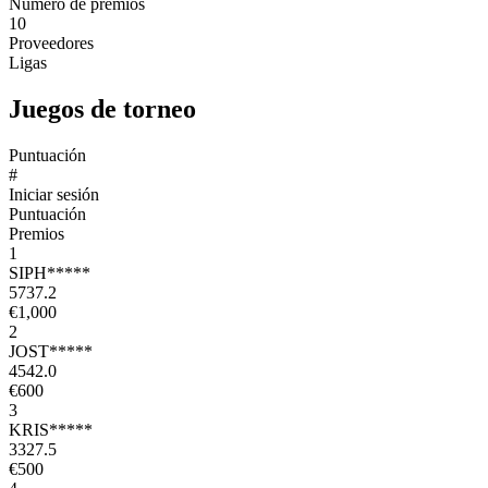
Numero de premios
10
Proveedores
Ligas
Juegos de torneo
Puntuación
#
Iniciar sesión
Puntuación
Premios
1
SIPH*****
5737.2
€1,000
2
JOST*****
4542.0
€600
3
KRIS*****
3327.5
€500