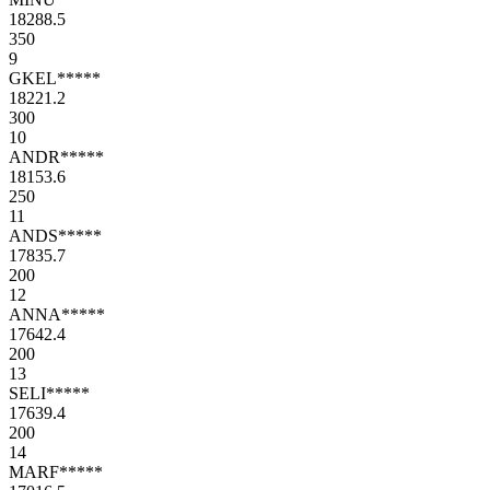
18288.5
350
9
GKEL*****
18221.2
300
10
ANDR*****
18153.6
250
11
ANDS*****
17835.7
200
12
ANNA*****
17642.4
200
13
SELI*****
17639.4
200
14
MARF*****