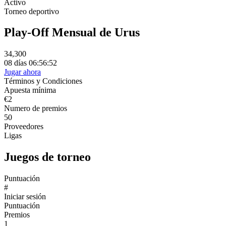
Activo
Torneo deportivo
Play-Off Mensual de Urus
34,300
08 días 06:56:52
Jugar ahora
Términos y Condiciones
Apuesta mínima
€2
Numero de premios
50
Proveedores
Ligas
Juegos de torneo
Puntuación
#
Iniciar sesión
Puntuación
Premios
1