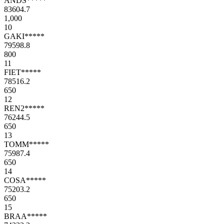
ANDS*****
83604.7
1,000
10
GAKI*****
79598.8
800
11
FIET*****
78516.2
650
12
REN2*****
76244.5
650
13
TOMM*****
75987.4
650
14
COSA*****
75203.2
650
15
BRAA*****