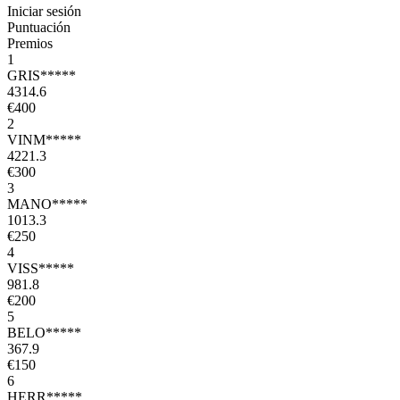
Iniciar sesión
Puntuación
Premios
1
GRIS*****
4314.6
€400
2
VINM*****
4221.3
€300
3
MANO*****
1013.3
€250
4
VISS*****
981.8
€200
5
BELO*****
367.9
€150
6
HERR*****