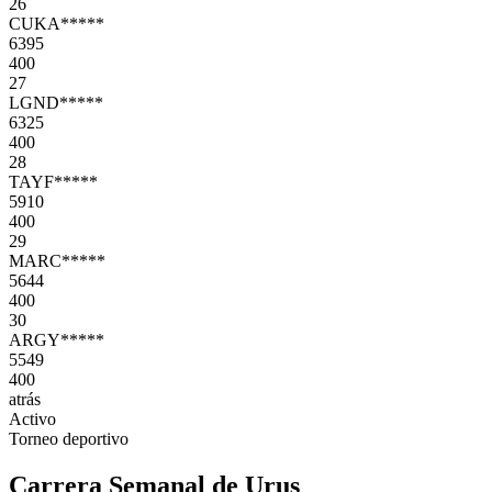
26
CUKA*****
6395
400
27
LGND*****
6325
400
28
TAYF*****
5910
400
29
MARC*****
5644
400
30
ARGY*****
5549
400
atrás
Activo
Torneo deportivo
Carrera Semanal de Urus