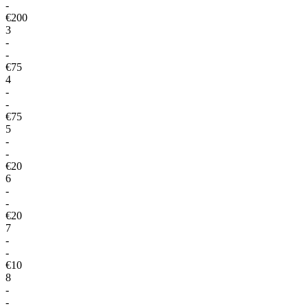
-
€200
3
-
-
€75
4
-
-
€75
5
-
-
€20
6
-
-
€20
7
-
-
€10
8
-
-