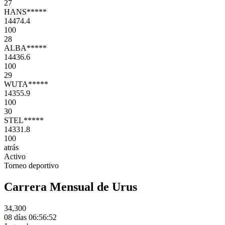
27
HANS*****
14474.4
100
28
ALBA*****
14436.6
100
29
WUTA*****
14355.9
100
30
STEL*****
14331.8
100
atrás
Activo
Torneo deportivo
Carrera Mensual de Urus
34,300
08 días 06:56:52