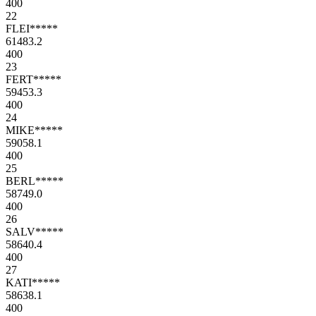
400
22
FLEI*****
61483.2
400
23
FERT*****
59453.3
400
24
MIKE*****
59058.1
400
25
BERL*****
58749.0
400
26
SALV*****
58640.4
400
27
KATI*****
58638.1
400