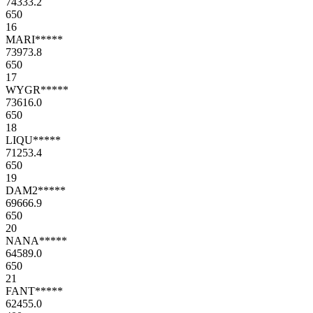
74333.2
650
16
MARI*****
73973.8
650
17
WYGR*****
73616.0
650
18
LIQU*****
71253.4
650
19
DAM2*****
69666.9
650
20
NANA*****
64589.0
650
21
FANT*****
62455.0