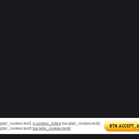
.gdpr_cookies.text1
g.cookies_notice
bar.gdpr_cookies.text2
BTN.ACCEPT_A
.gdpr_cookies.text3
bar.gdpr_cookies.text4