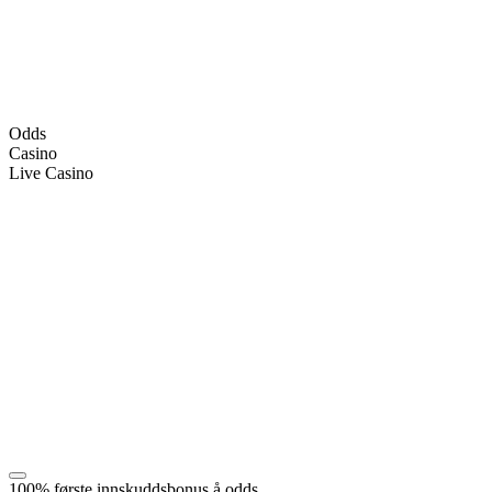
Odds
Casino
Live Casino
100% første innskuddsbonus å odds