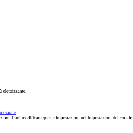
 elettrizzante.
mozione
azioni. Puoi modificare queste impostazioni nel
Impostazioni dei cookie