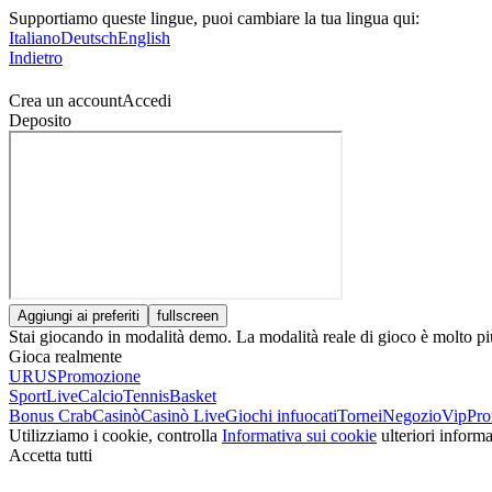
Supportiamo queste lingue, puoi cambiare la tua lingua qui:
Italiano
Deutsch
English
Indietro
Crea un account
Accedi
Deposito
Aggiungi ai preferiti
fullscreen
Stai giocando in modalità demo. La modalità reale di gioco è molto più
Gioca realmente
URUS
Promozione
Sport
Live
Calcio
Tennis
Basket
Bonus Crab
Casinò
Casinò Live
Giochi infuocati
Tornei
Negozio
Vip
Pro
Utilizziamo i cookie, controlla
Informativa sui cookie
ulteriori inform
Accetta tutti