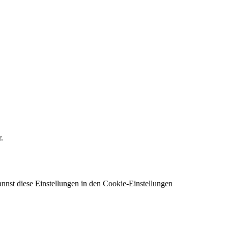
.
nnst diese Einstellungen in den
Cookie-Einstellungen